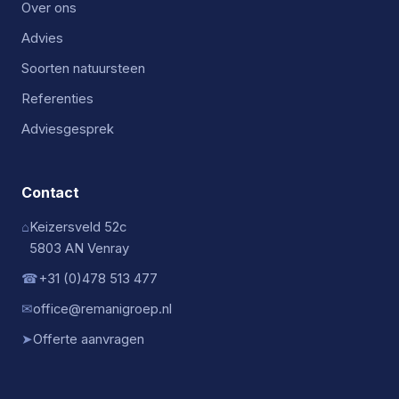
Over ons
Advies
Soorten natuursteen
Referenties
Adviesgesprek
Contact
⌂
Keizersveld 52c
5803 AN Venray
☎
+31 (0)478 513 477
✉
office@remanigroep.nl
➤
Offerte aanvragen