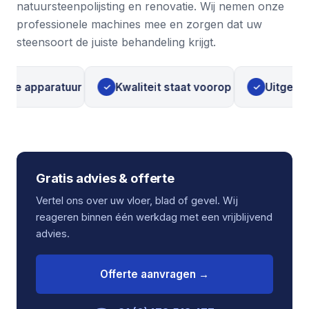
natuursteenpolijsting en renovatie. Wij nemen onze
professionele machines mee en zorgen dat uw
steensoort de juiste behandeling krijgt.
 apparatuur
Kwaliteit staat voorop
Uitgebreide s
✓
✓
Gratis advies & offerte
Vertel ons over uw vloer, blad of gevel. Wij
reageren binnen één werkdag met een vrijblijvend
advies.
Offerte aanvragen →