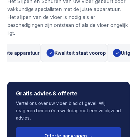
Het Slijpen en Schuren van uw vloer gebeurt door
vakkundige specialisten met de juiste apparatuur.
Het slijpen van de vloer is nodig als er
beschadigingen zijn ontstaan of als de vloer ongelijk
ligt.
ste apparatuur
Kwaliteit staat voorop
Uitgebrei
✓
✓
Gratis advies & offerte
Vertel ons over uw vloer, blad of gevel. Wij
reageren binnen één werkdag met een vrijblijvend
advies.
Offerte aanvragen →