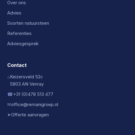
Over ons
Advies
Soorten natuursteen
Referenties
Adviesgesprek
Contact
⌂
Keizersveld 52c
5803 AN Venray
☎
+31 (0)478 513 477
✉
office@remanigroep.nl
➤
Offerte aanvragen