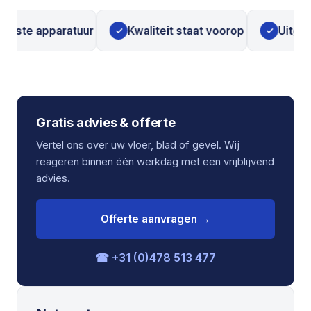
ste apparatuur
Kwaliteit staat voorop
Uitgebrei
✓
✓
Gratis advies & offerte
Vertel ons over uw vloer, blad of gevel. Wij
reageren binnen één werkdag met een vrijblijvend
advies.
Offerte aanvragen →
☎ +31 (0)478 513 477