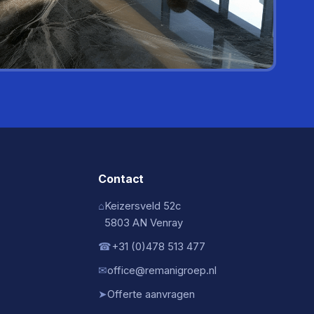
Contact
⌂
Keizersveld 52c
5803 AN Venray
☎
+31 (0)478 513 477
✉
office@remanigroep.nl
➤
Offerte aanvragen