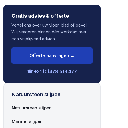
Gratis advies & offerte
Vertel ons over uw vloer, blad of gevel.
Wij reageren binnen één werkdag met
een vrijblijvend advies.
Offerte aanvragen →
☎ +31 (0)478 513 477
Natuursteen slijpen
Natuursteen slijpen
Marmer slijpen