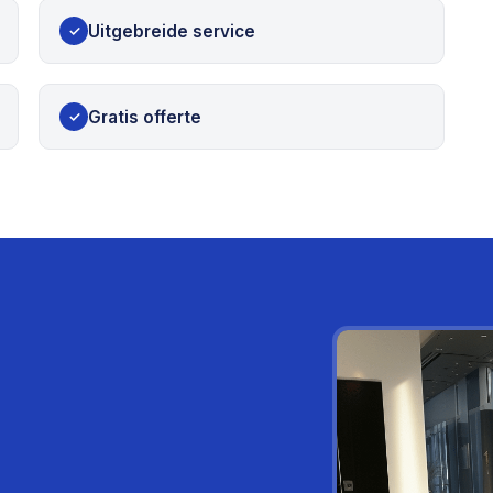
Uitgebreide service
✓
Gratis offerte
✓