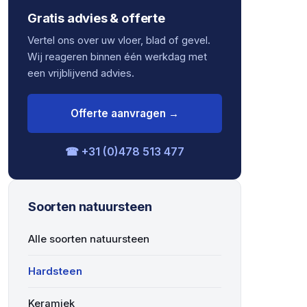
Gratis advies & offerte
Vertel ons over uw vloer, blad of gevel.
Wij reageren binnen één werkdag met
een vrijblijvend advies.
Offerte aanvragen →
☎ +31 (0)478 513 477
Soorten natuursteen
Alle soorten natuursteen
Hardsteen
Keramiek